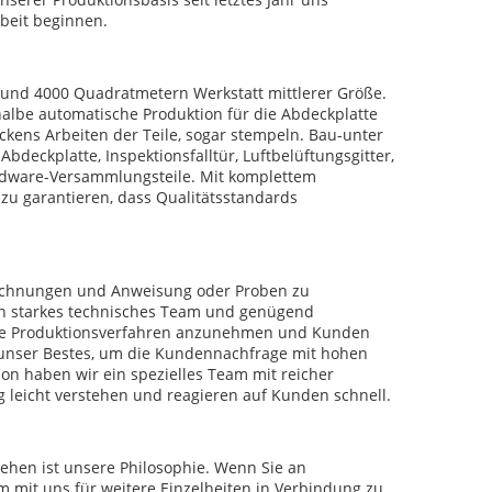
beit beginnen.
n und 4000 Quadratmetern Werkstatt mittlerer Größe.
lbe automatische Produktion für die Abdeckplatte
ckens Arbeiten der Teile, sogar stempeln. Bau-unter
eckplatte, Inspektionsfalltür, Luftbelüftungsgitter,
rdware-Versammlungsteile. Mit komplettem
zu garantieren, dass Qualitätsstandards
eichnungen und Anweisung oder Proben zu
en starkes technisches Team und genügend
ktive Produktionsverfahren anzunehmen und Kunden
 unser Bestes, um die Kundennachfrage mit hohen
on haben wir ein spezielles Team mit reicher
leicht verstehen und reagieren auf Kunden schnell.
ehen ist unsere Philosophie. Wenn Sie an
um mit uns für weitere Einzelheiten in Verbindung zu