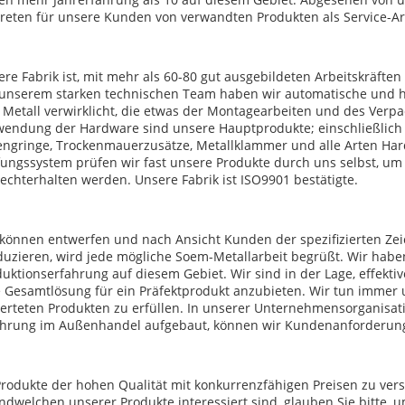
reten für unsere Kunden von verwandten Produkten als Service-Ar
re Fabrik ist, mit mehr als 60-80 gut ausgebildeten Arbeitskräfte
 unserem starken technischen Team haben wir automatische und ha
Metall verwirklicht, die etwas der Montagearbeiten und des Verpa
endung der Hardware sind unsere Hauptprodukte; einschließlich Abd
engringe, Trockenmauerzusätze, Metallklammer und alle Arten Ha
ungssystem prüfen wir fast unsere Produkte durch uns selbst, um 
echterhalten werden. Unsere Fabrik ist ISO9901 bestätigte.
 können entwerfen und nach Ansicht Kunden der spezifizierten Z
duzieren, wird jede mögliche Soem-Metallarbeit begrüßt. Wir hab
duktionserfahrung auf diesem Gebiet. Wir sind in der Lage, effe
e Gesamtlösung für ein Präfektprodukt anzubieten. Wir tun immer
rteten Produkten zu erfüllen. In unserer Unternehmensorganisati
ahrung im Außenhandel aufgebaut, können wir Kundenanforderung 
rodukte der hohen Qualität mit konkurrenzfähigen Preisen zu vers
ndwelchen unserer Produkte interessiert sind, glauben Sie bitte, 