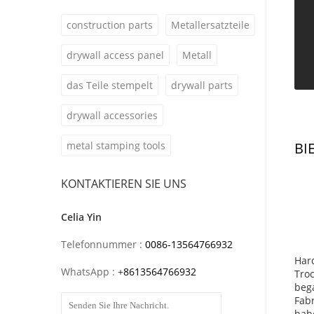
construction parts
Metallersatzteile
drywall access panel
Metall
das Teile stempelt
drywall parts
drywall accessories
metal stamping tools
BI
KONTAKTIEREN SIE UNS
Celia Yin
Telefonnummer :
0086-13564766932
Hard
WhatsApp :
+
8613564766932
Tro
bega
Fabr
habe