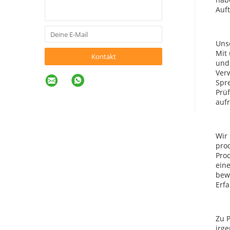
Auft
Unse
Mit
Kontakt
und 
Verw
Spr
Prüf
aufr
Wir
pro
Pro
ein
bewe
Erf
Zu P
irge