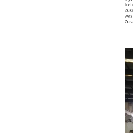
tret
Zus
was 
Zus