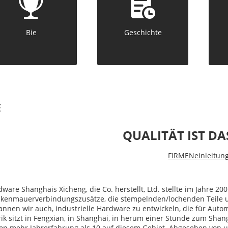
Bie
Geschichte
E
QUALITÄT IST DA
FIRMENeinleitun
ware Shanghais Xicheng, die Co. herstellt, Ltd. stellte im Jahre 200
ckenmauerverbindungszusätze, die stempelnden/lochenden Teile un
nnen wir auch, industrielle Hardware zu entwickeln, die für Aut
ik sitzt in Fengxian, in Shanghai, in herum einer Stunde zum Sha
n mehr Jahrerfahrung als 10 auf diesem Gebiet. Abgesehen von uns