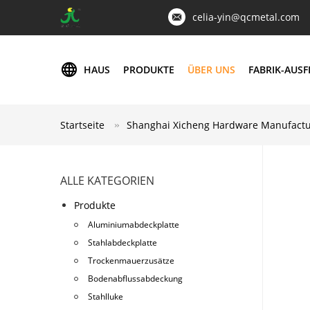
celia-yin@qcmetal.com
HAUS
PRODUKTE
ÜBER UNS
FABRIK-AUS
Startseite
Shanghai Xicheng Hardware Manufactur
ALLE KATEGORIEN
Produkte
Aluminiumabdeckplatte
Stahlabdeckplatte
Trockenmauerzusätze
Bodenabflussabdeckung
Stahlluke