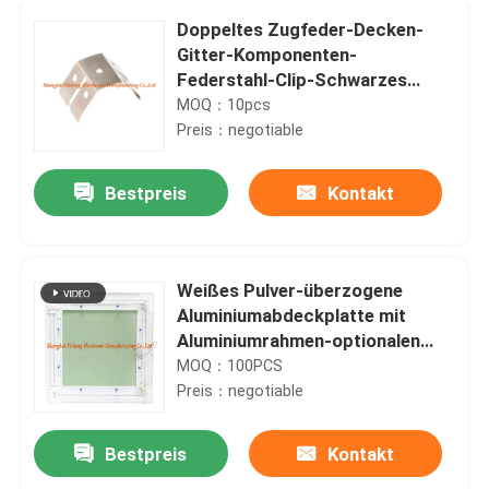
Doppeltes Zugfeder-Decken-
Gitter-Komponenten-
Federstahl-Clip-Schwarzes
phosphatierte verzinktes
MOQ：10pcs
Preis：negotiable
Bestpreis
Kontakt
Weißes Pulver-überzogene
Aluminiumabdeckplatte mit
Aluminiumrahmen-optionalen
Schnur-Haken für Decken und
MOQ：100PCS
Wand
Preis：negotiable
Bestpreis
Kontakt