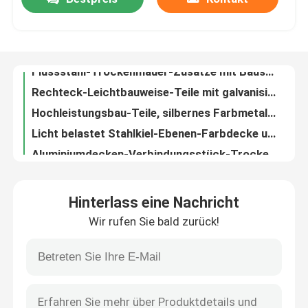
Flussstahl-Trockenmauer-Zusätze mit Baustahl Soem-Unterstützung
Rechteck-Leichtbauweise-Teile mit galvanisiertem Metallstahl
Fabrik-Ausflug
Hochleistungsbau-Teile, silbernes Farbmetall, das Teile stempelt
Licht belastet Stahlkiel-Ebenen-Farbdecke und Wand-Anwendung
Aluminiumdecken-Verbindungsstück-Trockenmauer-Zusätze des rhodium-Überzug-„L“ „M“
Qualitätskontrolle
Einfache Farbvertikaljalousie befestigt Vernickelung für verlegte Stange M6/M8
Galvanisiertes Stahlmetall, das Teile, Zink-Überzug-Stahl-Sprengringe stempelt
Treten Sie mit uns in Verbindung
Galvanisches Korrosionsverhütungs-Metall, das Teil-materielles Paletten-Stahlpaket stempelt
Soem-Präzisions-Bau-Teile, galvanisierter Stahl, der Teile stempelt
Fordern Sie ein Zitat
Stahl-Universalklammer-Ebenen-Farbwand 120×60 Millimeter und Decken-Dekor
Hinterlass eine Nachricht
Multi Funktions-Deckenlüfter-Teile galvanisierter Stahl mit jeden Löchern der Seiten-3 bis 6
Aluminiumabdeckplatte
Wir rufen Sie bald zurück!
Präzisions-Trockenmauer-Werkzeuge, Art hängende Stücke des Frühlings-Verbindungs-Klipp-„U“
Hochspannungs-Trockenmauer-Zusätze für Decken-gerades gemeinsames Verbindungsstück
Stahlabdeckplatte
Galvanisierte Stahlstärke-Größen-Unterstützungsfunktion der trockenmauer-Zusatz-0.8mm
CER Zertifikat-Stahlbau zerteilt Verbindungsstück-gerades Gelenk
Trockenmauerzusätze