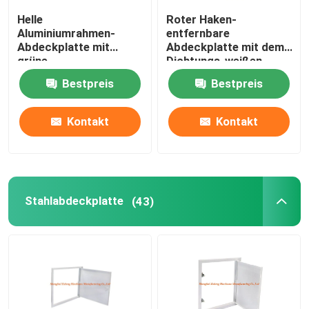
Helle
Roter Haken-
Bauteile
Aluminiumrahmen-
entfernbare
Abdeckplatte mit
Abdeckplatte mit dem
grüne
Dichtungs-weißen
Fasergipsplatten-
Pulver beschichtet
elektronische Ersatzteile
Bestpreis
Bestpreis
niedrige Höhen-
speziellem Stoß-
Verschluss
Metallrahmen-Klammern
Kontakt
Kontakt
Stahlabdeckplatte
(43)