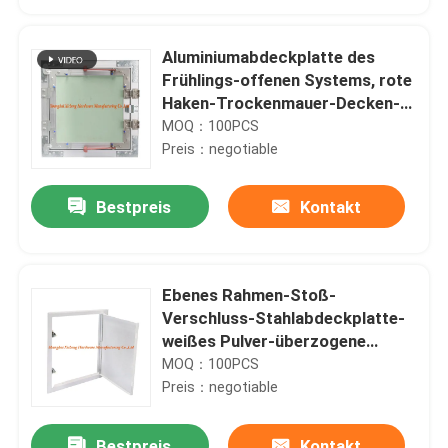
Aluminiumabdeckplatte des
Frühlings-offenen Systems, rote
Haken-Trockenmauer-Decken-
Abdeckplatte
MOQ：100PCS
Preis：negotiable
Bestpreis
Kontakt
Ebenes Rahmen-Stoß-
Haus
Verschluss-Stahlabdeckplatte-
weißes Pulver-überzogene
Schattenfuge
MOQ：100PCS
Produkte
Preis：negotiable
Über uns
Bestpreis
Kontakt