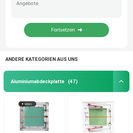
Stärke-Unterschied-Größen Multishape machen Universalsuspendierung galvanisierte Stahl-0.5mm Avbailable ein
Silberne Farbuniversalklammer mit 0.8mm Stärke-Stahl-Material
Bodenabflussabdeckung
Galvanisiertes Blech-kurzfristiges stempelndes gerades allgemeinhingelenk
Wände und Decken-Trockenmauer-Zusätze galvanisiertes Stahlverbindungsstück
Stahlluke
Justierbares Trockenmauer-Metall, das Teile galvanisierte Stahlklammer stempelt
PVC-Abdeckplatte
ANDERE KATEGORIEN AUS UNS
Metal Stanzteile
Aluminiumabdeckplatte
(47)
Sprengring-Klammer
Stahlwanne
Stahldraht