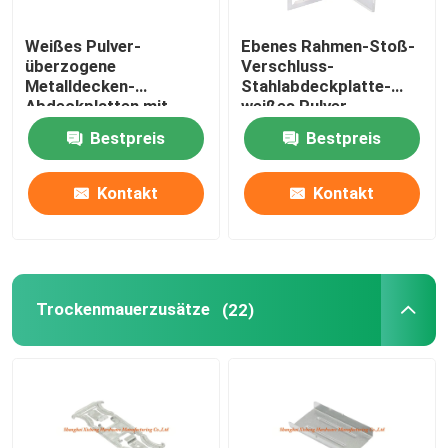
Weißes Pulver-
Ebenes Rahmen-Stoß-
überzogene
Verschluss-
Metalldecken-
Stahlabdeckplatte-
Abdeckplatten mit
weißes Pulver-
blauer Plastikglatter
überzogene
Bestpreis
Bestpreis
Rahmen-
Schattenfuge
SchlüsselFalltür
Kontakt
Kontakt
Trockenmauerzusätze
(22)