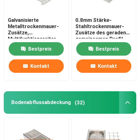
Galvanisierte
0.8mm Stärke-
Metalltrockenmauer-
Stahltrockenmauer-
Zusätze,
Zusätze des geraden
Multifunktionsreiter,
gemeinsamen Profil-
der Teile stempelt
allgemeinhinverbindungss
Bestpreis
Bestpreis
Kontakt
Kontakt
Bodenabflussabdeckung
(32)