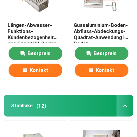
Längen-Abwasser-
Gussaluminium-Boden-
Funktions-
Abfluss-Abdeckungs-
Kundenbezogenheit
Quadrat-Anwendung im
des Edelstahl-Boden-
Boden
Abfluss-0.5m nehmen
Bestpreis
Bestpreis
an
Kontakt
Kontakt
Stahlluke
(12)