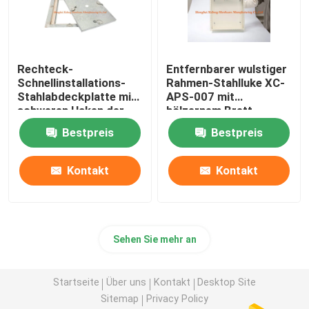
Rechteck-
Entfernbarer wulstiger
Schnellinstallations-
Rahmen-Stahlluke XC-
Stahlabdeckplatte mit
APS-007 mit
schweren Haken der
hölzernem Brett
Luken-vier
Browns
Bestpreis
Bestpreis
Kontakt
Kontakt
Sehen Sie mehr an
Startseite
Über uns
Kontakt
Desktop Site
Sitemap
Privacy Policy