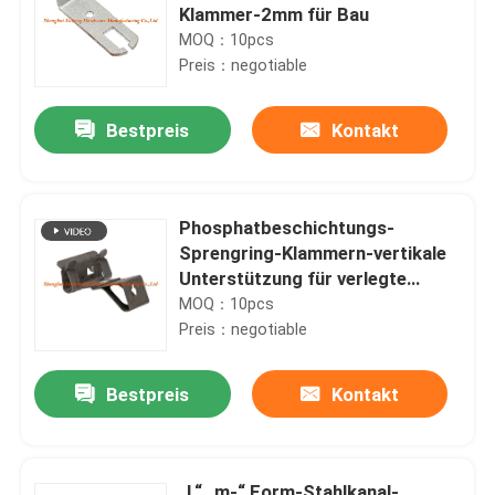
Klammer-2mm für Bau
MOQ：10pcs
Preis：negotiable
Bestpreis
Kontakt
Phosphatbeschichtungs-
Sprengring-Klammern-vertikale
Unterstützung für verlegte
Stange M6/M8
MOQ：10pcs
Preis：negotiable
Bestpreis
Kontakt
„L“ „m-“ Form-Stahlkanal-