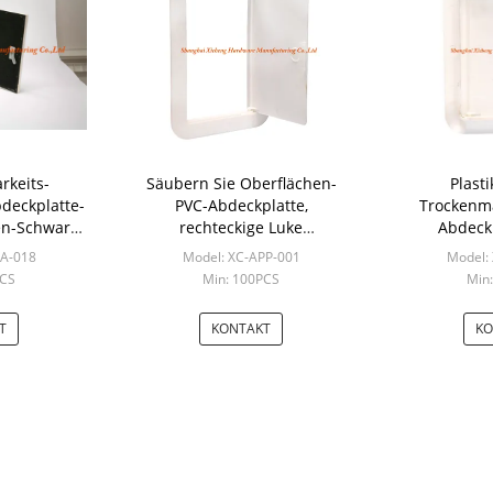
rkeits-
Säubern Sie Oberflächen-
Plast
deckplatte-
PVC-Abdeckplatte,
Trockenm
n-Schwarz-
rechteckige Luke
Abdeck
ton
Trockenmauer-Abdeckplatte
Rahmenk
PA-018
Model: XC-APP-001
Model:
Hobie
PCS
Min: 100PCS
Min
T
KONTAKT
KO