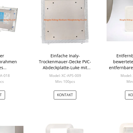
er
Einfache Inaly-
Entfern
mrahmen
Trockenmauer-Decke PVC-
bewertete
es
Abdeckplatte-Luke mit
entfernbare
eckplatte
Schlüssel
die Abdeckp
PA-018
Model: XC-APS-009
Model:
pcs
Min: 100pcs
Min
T
KONTAKT
KO