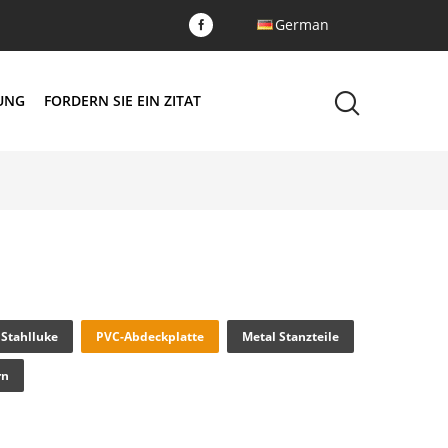
German
DUNG
FORDERN SIE EIN ZITAT
Stahlluke
PVC-Abdeckplatte
Metal Stanzteile
rn