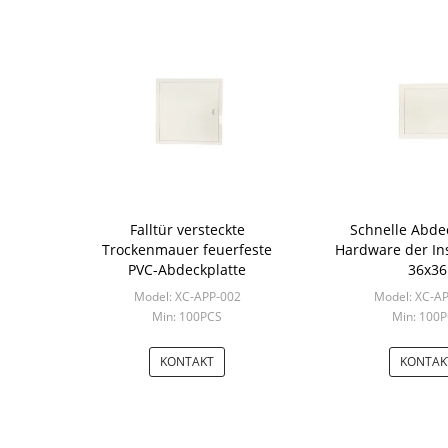
Falltür versteckte
Schnelle Abdec
Trockenmauer feuerfeste
Hardware der Ins
PVC-Abdeckplatte
36x36
Model: XC-APP-002
Model: XC-A
Min: 100PCS
Min: 100
KONTAKT
KONTAK