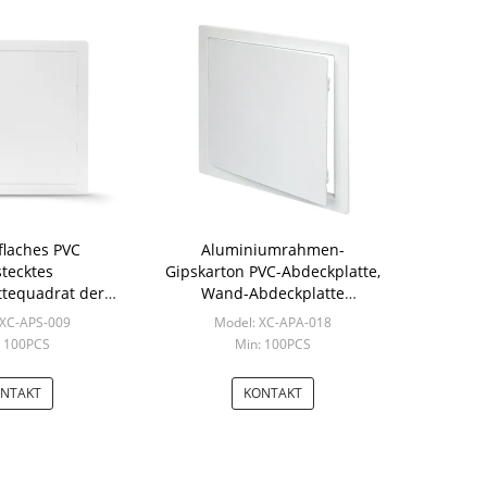
flaches PVC
Aluminiumrahmen-
stecktes
Gipskarton PVC-Abdeckplatte,
tequadrat der
Wand-Abdeckplatte
arbeit-20x20
plombierend
 XC-APS-009
Model: XC-APA-018
: 100PCS
Min: 100PCS
NTAKT
KONTAKT