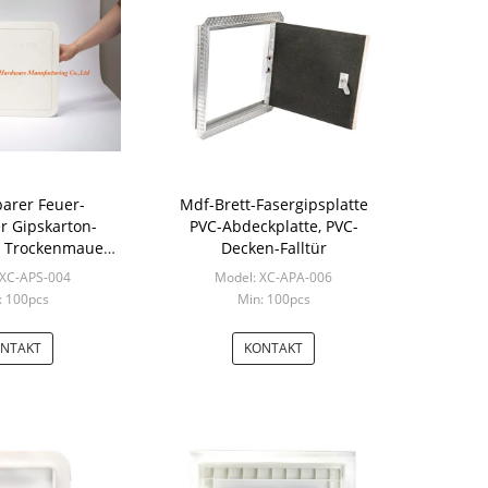
barer Feuer-
Mdf-Brett-Fasergipsplatte
r Gipskarton-
PVC-Abdeckplatte, PVC-
 Trockenmauer,
Decken-Falltür
latte plombiert
 XC-APS-004
Model: XC-APA-006
: 100pcs
Min: 100pcs
NTAKT
KONTAKT