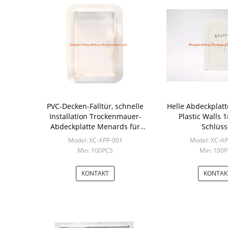
PVC-Decken-Falltür, schnelle
Helle Abdeckplatt
Installation Trockenmauer-
Plastic Walls 
Abdeckplatte Menards für
Schlüss
inländisches Wertpapier
Model: XC-APP-001
Model: XC-A
Min: 100PCS
Min: 100
KONTAKT
KONTAK