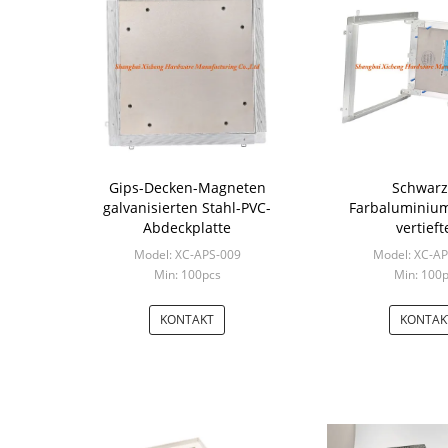
Gips-Decken-Magneten
Schwarz
galvanisierten Stahl-PVC-
Farbaluminiu
Abdeckplatte
vertieft
Gipskartonabd
Model: XC-APS-009
Model: XC-A
Min: 100pcs
Min: 100
KONTAKT
KONTAK