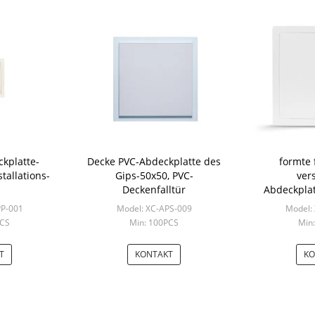
kplatte-
Decke PVC-Abdeckplatte des
formte 
tallations-
Gips-50x50, PVC-
ver
Deckenfalltür
Abdeckplat
Klempner
PP-001
Model: XC-APS-009
Model:
PCS
Min: 100PCS
Min
T
KONTAKT
KO