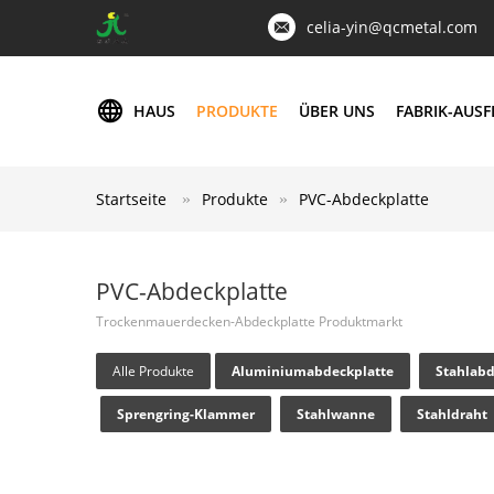
celia-yin@qcmetal.com
HAUS
PRODUKTE
ÜBER UNS
FABRIK-AUS
Startseite
Produkte
PVC-Abdeckplatte
PVC-Abdeckplatte
Trockenmauerdecken-Abdeckplatte Produktmarkt
Alle Produkte
Aluminiumabdeckplatte
Stahlabd
Sprengring-Klammer
Stahlwanne
Stahldraht