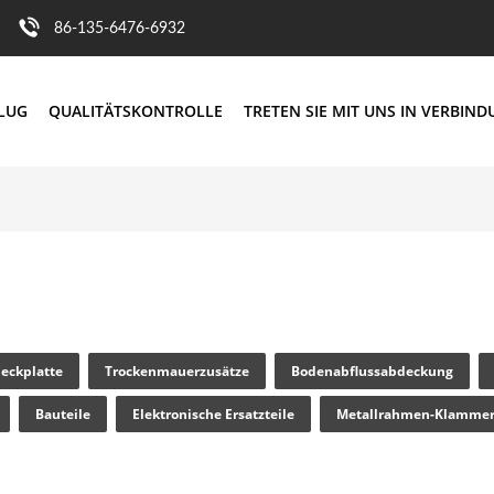
86-135-6476-6932
FLUG
QUALITÄTSKONTROLLE
TRETEN SIE MIT UNS IN VERBIN
eckplatte
Trockenmauerzusätze
Bodenabflussabdeckung
Bauteile
Elektronische Ersatzteile
Metallrahmen-Klamme