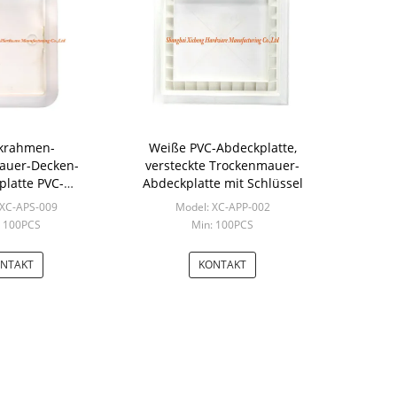
ikrahmen-
Weiße PVC-Abdeckplatte,
auer-Decken-
versteckte Trockenmauer-
platte PVC-
Abdeckplatte mit Schlüssel
onstruktion
 XC-APS-009
Model: XC-APP-002
: 100PCS
Min: 100PCS
NTAKT
KONTAKT