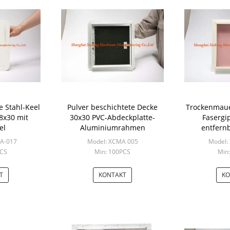
e Stahl-Keel
Pulver beschichtete Decke
Trockenmaue
18x30 mit
30x30 PVC-Abdeckplatte-
Fasergi
el
Aluminiumrahmen
entfern
bewertete G
PA-017
Model: XCMA 005
Model:
PCS
Min: 100PCS
Min
T
KONTAKT
KO