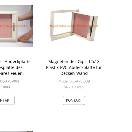
r-Abdeckplatte-
Magneten des Gips-12x18
psplatte des
Plastik-PVC-Abdeckplatte für
bares Feuer-
Decken-Wand
ipskarton-16x16
 XC-APS-004
Model: XC-APS-009
: 100PCS
Min: 100PCS
NTAKT
KONTAKT