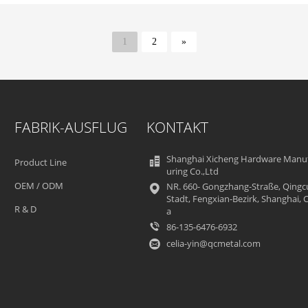
1
2
»
FABRIK-AUSFLUG
KONTAKT
Shanghai Xicheng Hardware Manu
Product Line
uring Co.,Ltd
OEM / ODM
NR. 660- Gongzhang-Straße, Qingc
Stadt, Fengxian-Bezirk, Shanghai, 
R & D
a
86-135-6476-6932
celia-yin@qcmetal.com