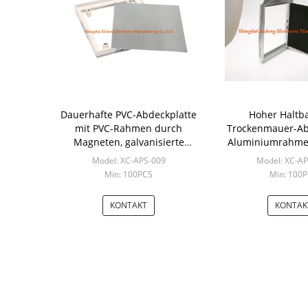
Dauerhafte PVC-Abdeckplatte
Hoher Haltba
mit PVC-Rahmen durch
Trockenmauer-Ab
Magneten, galvanisierte
Aluminiumrahme
Stahl-PVC-Tür
Gipskar
Model: XC-APS-009
Model: XC-A
Min: 100PCS
Min: 100
KONTAKT
KONTAK