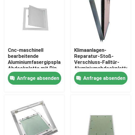
Cnc-maschinell
Klimaanlagen-
bearbeitende
Reparatur-Stoß-
Aluminiumfasergipsplatten-
Verschluss-Falltür-
Abdeckplatte mit Pin
Aluminiumabdeckplatte
Hinge
Anfrage absenden
Anfrage absenden
Haus
Produkte
Über uns