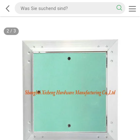
2
/
3