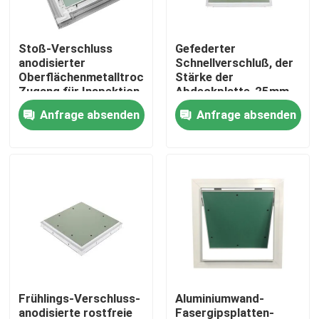
Fabrik-Ausflug
Stoß-Verschluss
Gefederter
anodisierter
Schnellverschluß, der
Oberflächenmetalltrockenmauer-
Stärke der
Qualitätskontrolle
Zugang für Inspektion
Abdeckplatte-25mm
plombiert
Anfrage absenden
Anfrage absenden
Treten Sie mit uns in Verbindung
Fordern Sie ein Zitat
Aluminiumabdeckplatte
Stahlabdeckplatte
Frühlings-Verschluss-
Aluminiumwand-
Trockenmauerzusätze
anodisierte rostfreie
Fasergipsplatten-