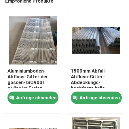
Empfohlene Produkte
Aluminiumboden-
1500mm Abfall-
Abfluss-Gitter der
Abfluss-Gitter-
gossen-ISO9001
Abdeckungs-
grillen im Freien
hochfeste helle
Haus
korrosionsbeständiges
Struktur Boden-Q235
Anfrage absenden
Anfrage absenden
Produkte
Über uns