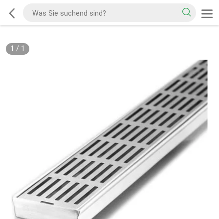
1
/
1