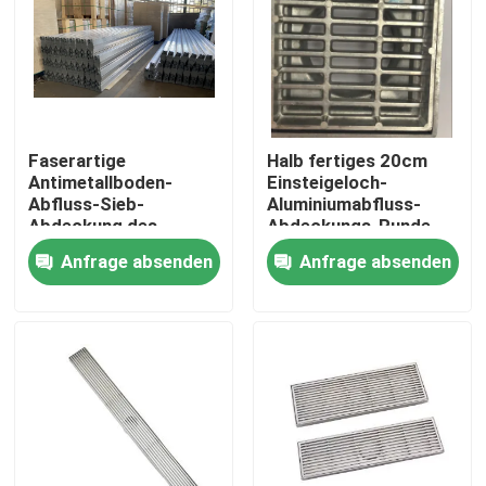
Fabrik-Ausflug
Qualitätskontrolle
Faserartige
Halb fertiges 20cm
Antimetallboden-
Einsteigeloch-
Treten Sie mit uns in Verbindung
Abfluss-Sieb-
Aluminiumabfluss-
Abdeckung des
Abdeckungs-Runde
geruch-ISO9001 für
zum Quadrat
Anfrage absenden
Anfrage absenden
Fordern Sie ein Zitat
Abwasser
Aluminiumabdeckplatte
Stahlabdeckplatte
Trockenmauerzusätze