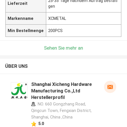
25-35 Tage nachdem Auftrag bestäti
Lieferzeit
gen
Markenname
XCMETAL
Min Bestellmenge
200PCS
Sehen Sie mehr an
ÜBER UNS
Shanghai Xicheng Hardware
Manufacturing Co.,Ltd
Herstellerprofil
NO. 660 Gongzhang Road,
Qingcun Town, Fengxian District,
Shanghai, China ,China
5.0