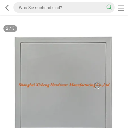
2
/
3