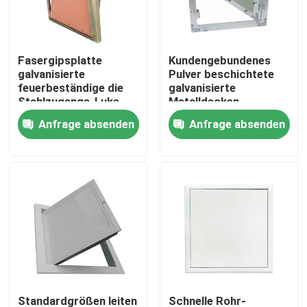
Fabrik-Ausflug
Fasergipsplatte
Kundengebundenes
galvanisierte
Pulver beschichtete
Qualitätskontrolle
feuerbeständige die
galvanisierte
Stahlzugangs-Luke
Metalldecken-
Abdeckplatte
Anfrage absenden
Anfrage absenden
Treten Sie mit uns in Verbindung
Fordern Sie ein Zitat
Aluminiumabdeckplatte
Stahlabdeckplatte
Trockenmauerzusätze
Standardgrößen leiten
Schnelle Rohr-