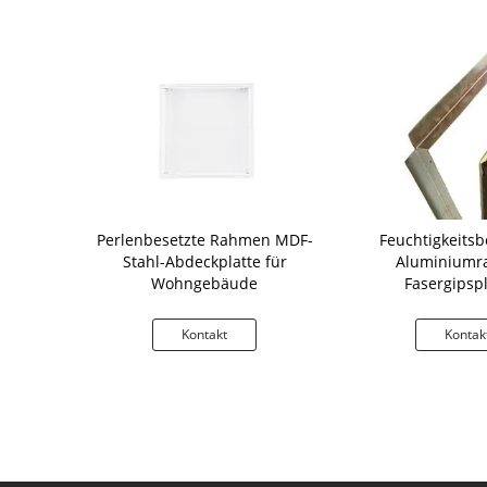
en leiten
Perlenbesetzte Rahmen MDF-
Feuchtigkeitsb
talldecken-
Stahl-Abdeckplatte für
Aluminiumr
latte
Wohngebäude
Fasergipspl
Trockenmaue
kt
Kontakt
Kontak