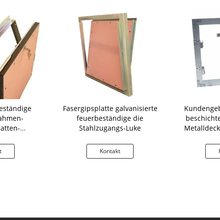
eständige
Fasergipsplatte galvanisierte
Kundengeb
ahmen-
feuerbeständige die
beschichte
atten-
Stahlzugangs-Luke
Metalldeck
r-Platte
t
Kontakt