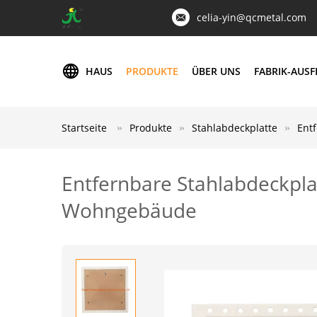
celia-yin@qcmetal.com
HAUS
PRODUKTE
ÜBER UNS
FABRIK-AUS
Startseite
Produkte
Stahlabdeckplatte
Ent
Entfernbare Stahlabdeckplat
Wohngebäude