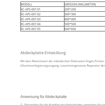
MODELL
GRÖSSEN (MILLIMETER)
XC-APS-007-01
200*200
XC-APS-007-02
300*300
XC-APS-007-03
400*400
XC-APS-007-04
500*500
XC-APS-007-05
600*600
Abdeckplatte-Entwicklung
Mit dem Mainstream der inländischen Dekoration fingen Firmen
(Aluminiumlegierungszugang, zusammengesetzte Reparatur der
Anweisung für Abdeckplatte
1.