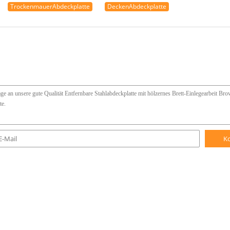
TrockenmauerAbdeckplatte
DeckenAbdeckplatte
K