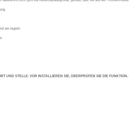
ein sauberes Loch (pro die Abdeckplattegröße, genau, das Sie auf der Trockenmau
nung
d sie regeln.
en
ORT UND STELLE. VOR INSTALLIEREN SIE, ÜBERPRÜFEN SIE DIE FUNKTION