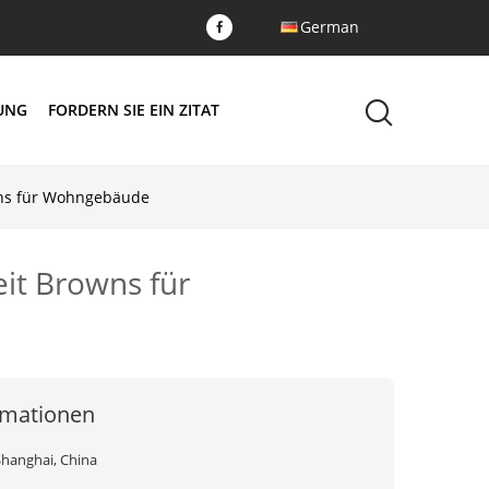
German
DUNG
FORDERN SIE EIN ZITAT
owns für Wohngebäude
eit Browns für
rmationen
Shanghai, China