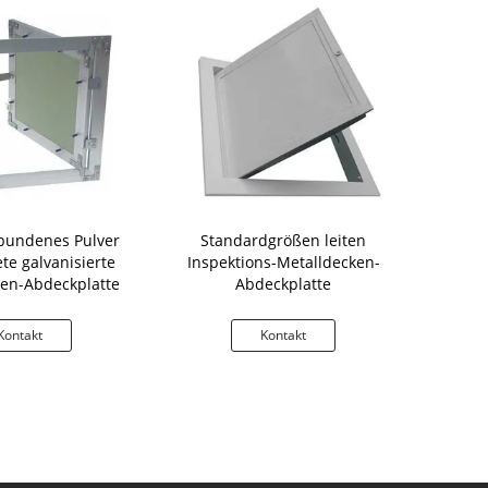
undenes Pulver
Standardgrößen leiten
Perlenbeset
te galvanisierte
Inspektions-Metalldecken-
Stahl-Ab
en-Abdeckplatte
Abdeckplatte
Woh
Kontakt
Kontakt
K