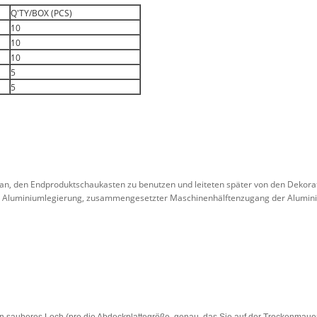
Q'TY/BOX (PCS)
10
10
10
5
5
 an, den Endproduktschaukasten zu benutzen und leiteten später von den Dekor
 Aluminiumlegierung, zusammengesetzter Maschinenhälftenzugang der Alumin