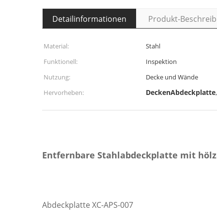
Detailinformationen
Produkt-Beschrei
Material:
Stahl
Funktionell:
Inspektion
Nutzung:
Decke und Wände
DeckenAbdeckplatte
Hervorheben:
Entfernbare Stahlabdeckplatte mit höl
Abdeckplatte XC-APS-007