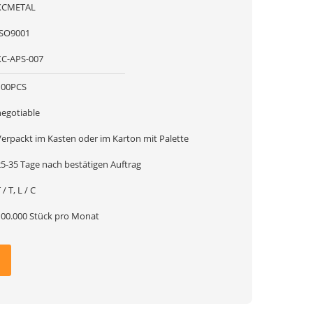
XCMETAL
ISO9001
XC-APS-007
100PCS
negotiable
Verpackt im Kasten oder im Karton mit Palette
25-35 Tage nach bestätigen Auftrag
 / T, L / C
100.000 Stück pro Monat