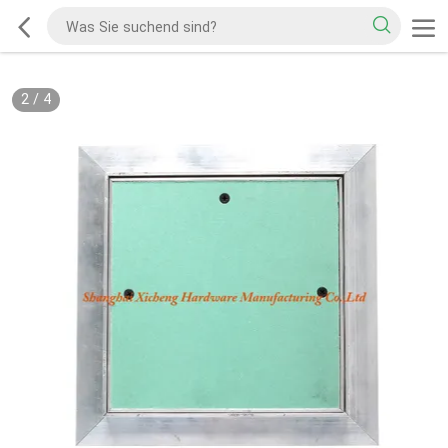
2
/
4