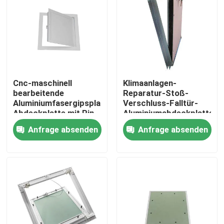
Cnc-maschinell
Klimaanlagen-
bearbeitende
Reparatur-Stoß-
Aluminiumfasergipsplatten-
Verschluss-Falltür-
Abdeckplatte mit Pin
Aluminiumabdeckplatte
Hinge
Anfrage absenden
Anfrage absenden
Haus
Produkte
Über uns