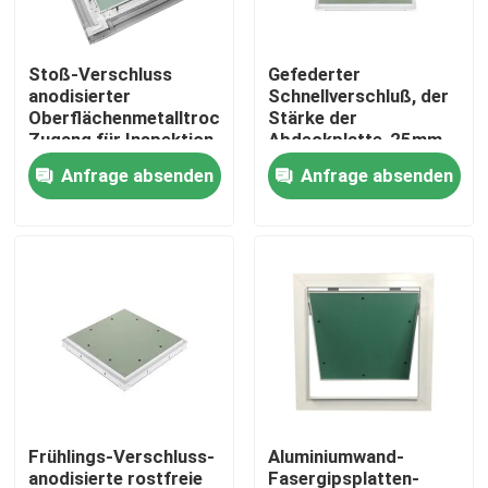
Fabrik-Ausflug
Stoß-Verschluss
Gefederter
anodisierter
Schnellverschluß, der
Oberflächenmetalltrockenmauer-
Stärke der
Qualitätskontrolle
Zugang für Inspektion
Abdeckplatte-25mm
plombiert
Anfrage absenden
Anfrage absenden
Treten Sie mit uns in Verbindung
Fordern Sie ein Zitat
Aluminiumabdeckplatte
Stahlabdeckplatte
Frühlings-Verschluss-
Aluminiumwand-
Trockenmauerzusätze
anodisierte rostfreie
Fasergipsplatten-