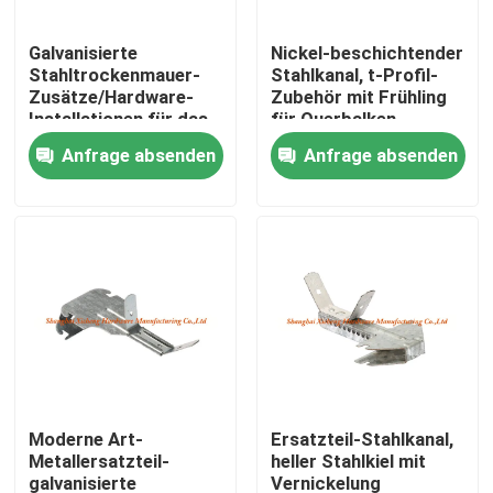
Galvanisierte
Nickel-beschichtender
Fabrik-Ausflug
Stahltrockenmauer-
Stahlkanal, t-Profil-
Zusätze/Hardware-
Zubehör mit Frühling
Installationen für das
für Querbalken
Qualitätskontrolle
Verschieben der
Anfrage absenden
Anfrage absenden
Decke
Treten Sie mit uns in Verbindung
Fordern Sie ein Zitat
Aluminiumabdeckplatte
Stahlabdeckplatte
Moderne Art-
Ersatzteil-Stahlkanal,
Metallersatzteil-
heller Stahlkiel mit
Trockenmauerzusätze
galvanisierte
Vernickelung