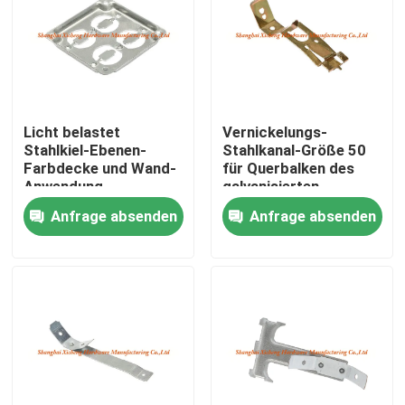
Licht belastet
Vernickelungs-
Stahlkiel-Ebenen-
Stahlkanal-Größe 50
Farbdecke und Wand-
für Querbalken des
Anwendung
galvanisierten
Stahlmaterials
Anfrage absenden
Anfrage absenden
Haus
Produkte
Über uns