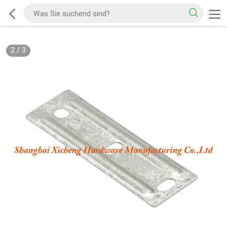
2
/
3