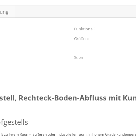
bung
Funktionell:
Größen:
Soem:
estell, Rechteck-Boden-Abfluss mit K
gestells
aft zu Ihrem Raum-, äußeren oder industriellenraum. In hohem Grade kundenger