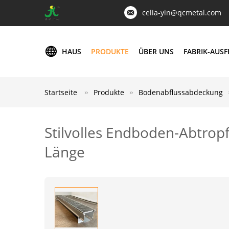
celia-yin@qcmetal.com
HAUS
PRODUKTE
ÜBER UNS
FABRIK-AUS
Startseite
Produkte
Bodenabflussabdeckung
Stilvolles Endboden-Abtrop
Länge