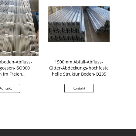
boden-Abfluss-
1500mm Abfall-Abfluss-
Boden-Abf
r gossen-ISO9001
Gitter-Abdeckungs-hochfeste
der Fahrs
en im Freien
helle Struktur Boden-Q235
nsbeständiges
Kontakt
Kontakt
K