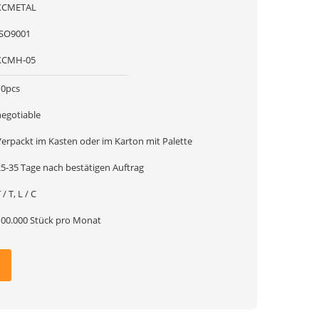
XCMETAL
ISO9001
XCMH-05
10pcs
negotiable
Verpackt im Kasten oder im Karton mit Palette
25-35 Tage nach bestätigen Auftrag
 / T, L / C
100.000 Stück pro Monat