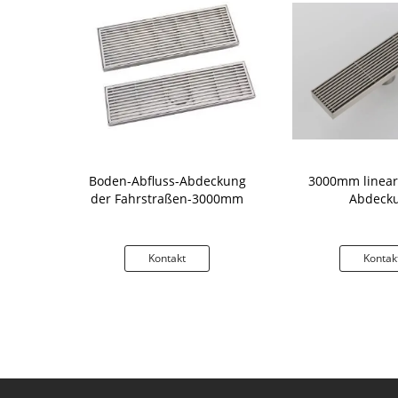
l-Abfluss-
Boden-Abfluss-Abdeckung
3000mm linear
gs-hochfeste
der Fahrstraßen-3000mm
Abdeck
 Boden-Q235
kt
Kontakt
Kontak