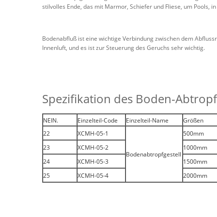
stilvolles Ende, das mit Marmor, Schiefer und Fliese, um Pools
Bodenabfluß ist eine wichtige Verbindung zwischen dem Abflussr
Innenluft, und es ist zur Steuerung des Geruchs sehr wichtig.
Spezifikation des Boden-Abtropf
NEIN.
Einzelteil-Code
Einzelteil-Name
Größen
22
XCMH-05-1
500mm
23
XCMH-05-2
1000mm
Bodenabtropfgestell
24
XCMH-05-3
1500mm
25
XCMH-05-4
2000mm