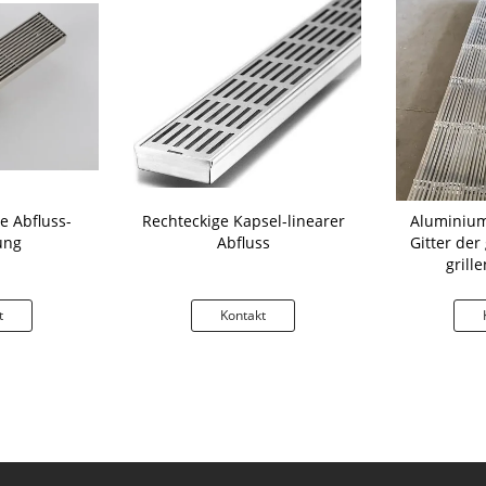
e Abfluss-
Rechteckige Kapsel-linearer
Aluminium
ung
Abfluss
Gitter de
grill
korrosio
t
Kontakt