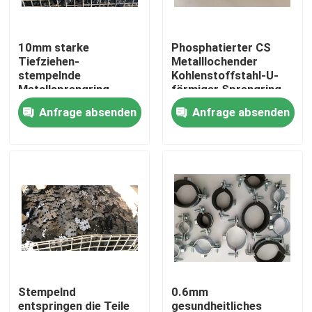
Fabrik-Ausflug
10mm starke
Phosphatierter CS
Tiefziehen-
Metalllochender
stempelnde
Kohlenstoffstahl-U-
Qualitätskontrolle
Metallsprengring-
förmiger Sprengring
schnelle Freigabe
Anfrage absenden
Anfrage absenden
Treten Sie mit uns in Verbindung
Fordern Sie ein Zitat
Aluminiumabdeckplatte
Stahlabdeckplatte
Stempelnd
0.6mm
Trockenmauerzusätze
entspringen die Teile
gesundheitliches