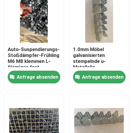
Auto-Suspendierungs-
1.0mm Möbel
Stoßdämpfer-Frühling
galvanisierten
M6 M8 klemmen L-
stempelnde u-
förmiges fest
Metallclip-
Stahlklammer
Anfrage absenden
Anfrage absenden
Haus
Produkte
Über uns