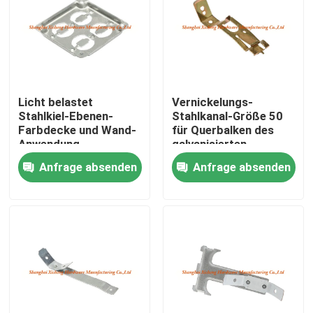
Licht belastet
Vernickelungs-
Stahlkiel-Ebenen-
Stahlkanal-Größe 50
Farbdecke und Wand-
für Querbalken des
Anwendung
galvanisierten
Stahlmaterials
Anfrage absenden
Anfrage absenden
Haus
Produkte
Über uns