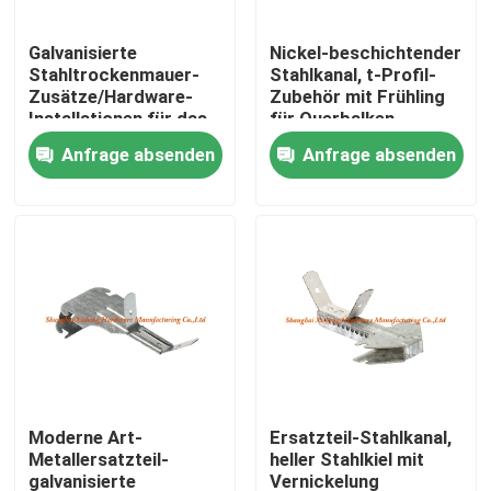
Galvanisierte
Nickel-beschichtender
Fabrik-Ausflug
Stahltrockenmauer-
Stahlkanal, t-Profil-
Zusätze/Hardware-
Zubehör mit Frühling
Installationen für das
für Querbalken
Qualitätskontrolle
Verschieben der
Anfrage absenden
Anfrage absenden
Decke
Treten Sie mit uns in Verbindung
Fordern Sie ein Zitat
Aluminiumabdeckplatte
Stahlabdeckplatte
Moderne Art-
Ersatzteil-Stahlkanal,
Metallersatzteil-
heller Stahlkiel mit
Trockenmauerzusätze
galvanisierte
Vernickelung