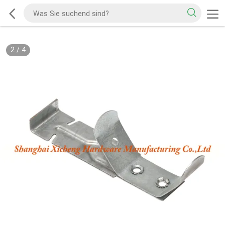
2
/
4