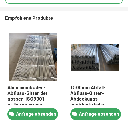
Empfohlene Produkte
Aluminiumboden-
1500mm Abfall-
Haus
Abfluss-Gitter der
Abfluss-Gitter-
gossen-ISO9001
Abdeckungs-
grillen im Freien
hochfeste helle
Produkte
korrosionsbeständiges
Struktur Boden-Q235
Anfrage absenden
Anfrage absenden
Über uns