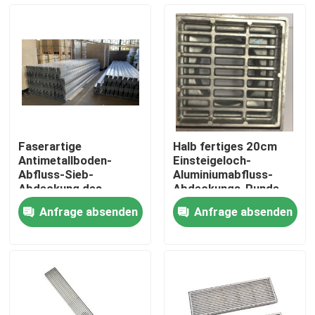
Fabrik-Ausflug
Qualitätskontrolle
Treten Sie mit uns in Verbindung
Faserartige
Halb fertiges 20cm
Antimetallboden-
Einsteigeloch-
Fordern Sie ein Zitat
Abfluss-Sieb-
Aluminiumabfluss-
Abdeckung des
Abdeckungs-Runde
geruch-ISO9001 für
zum Quadrat
Anfrage absenden
Anfrage absenden
Abwasser
Aluminiumabdeckplatte
Stahlabdeckplatte
Trockenmauerzusätze