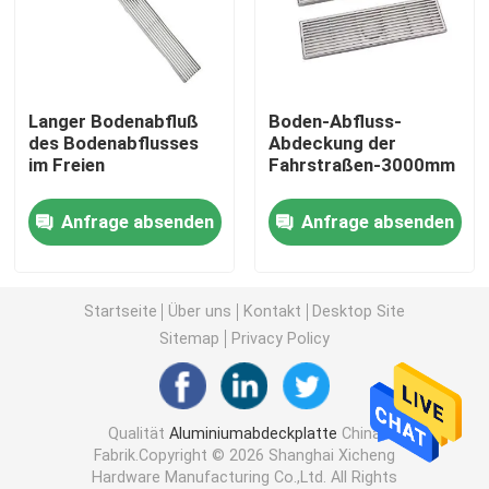
Bodenabflussabdeckung
Langer Bodenabfluß
Boden-Abfluss-
Stahlluke
des Bodenabflusses
Abdeckung der
im Freien
Fahrstraßen-3000mm
PVC-Abdeckplatte
Anfrage absenden
Anfrage absenden
Metal Stanzteile
Startseite
Über uns
Kontakt
Desktop Site
Sprengring-Klammer
Sitemap
Privacy Policy
Stahlwanne
Qualität
Aluminiumabdeckplatte
China
Fabrik.Copyright © 2026 Shanghai Xicheng
Stahldraht
Hardware Manufacturing Co.,Ltd. All Rights