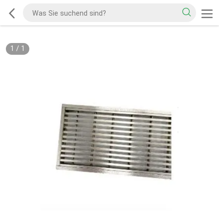
1
/
1