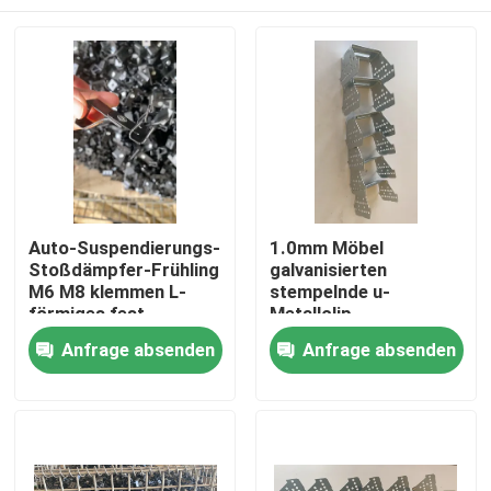
Auto-Suspendierungs-
1.0mm Möbel
Stoßdämpfer-Frühling
galvanisierten
M6 M8 klemmen L-
stempelnde u-
förmiges fest
Metallclip-
Stahlklammer
Haus
Anfrage absenden
Anfrage absenden
Produkte
Über uns