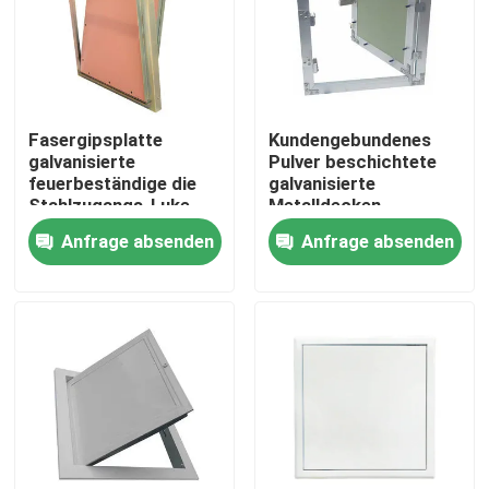
Fabrik-Ausflug
Qualitätskontrolle
Fasergipsplatte
Kundengebundenes
galvanisierte
Pulver beschichtete
feuerbeständige die
galvanisierte
Treten Sie mit uns in Verbindung
Stahlzugangs-Luke
Metalldecken-
Abdeckplatte
Anfrage absenden
Anfrage absenden
Fordern Sie ein Zitat
Aluminiumabdeckplatte
Stahlabdeckplatte
Trockenmauerzusätze