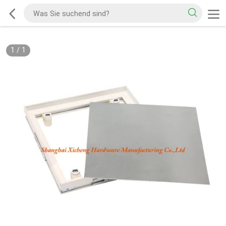
1
/
1