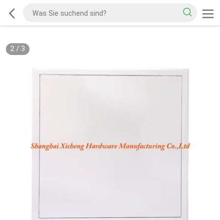
2
/
3