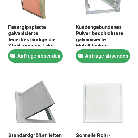
Fabrik-Ausflug
Fasergipsplatte
Kundengebundenes
galvanisierte
Pulver beschichtete
Qualitätskontrolle
feuerbeständige die
galvanisierte
Stahlzugangs-Luke
Metalldecken-
Abdeckplatte
Anfrage absenden
Anfrage absenden
Treten Sie mit uns in Verbindung
Fordern Sie ein Zitat
Aluminiumabdeckplatte
Stahlabdeckplatte
Trockenmauerzusätze
Standardgrößen leiten
Schnelle Rohr-