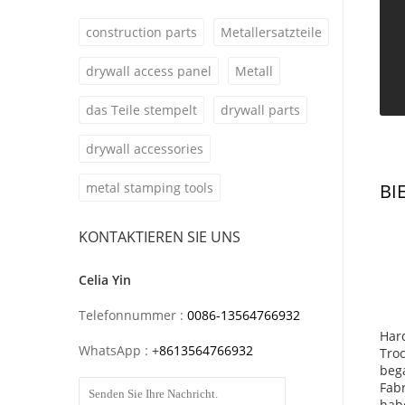
construction parts
Metallersatzteile
drywall access panel
Metall
das Teile stempelt
drywall parts
drywall accessories
metal stamping tools
BI
KONTAKTIEREN SIE UNS
Celia Yin
Telefonnummer :
0086-13564766932
Hard
WhatsApp :
+
8613564766932
Tro
bega
Fabr
habe