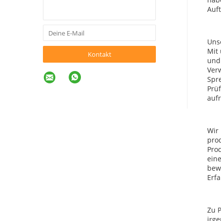
Auft
Unse
Mit
Kontakt
und 
Verw
Spr
Prüf
aufr
Wir
pro
Pro
ein
bewe
Erf
Zu P
irge