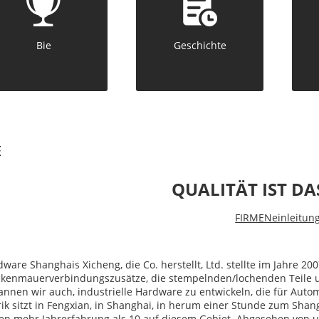
Bie
Geschichte
E
QUALITÄT IST DA
FIRMENeinleitun
ware Shanghais Xicheng, die Co. herstellt, Ltd. stellte im Jahre 200
ckenmauerverbindungszusätze, die stempelnden/lochenden Teile un
nnen wir auch, industrielle Hardware zu entwickeln, die für Aut
ik sitzt in Fengxian, in Shanghai, in herum einer Stunde zum Sha
n mehr Jahrerfahrung als 10 auf diesem Gebiet. Abgesehen von uns