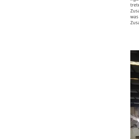
tret
Zus
was 
Zus