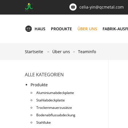
celia-yin@qcmetal.com
HAUS
PRODUKTE
ÜBER UNS
FABRIK-AUS
Startseite
Über uns
Teaminfo
ALLE KATEGORIEN
Produkte
Aluminiumabdeckplatte
Stahlabdeckplatte
Trockenmauerzusätze
Bodenabflussabdeckung
Stahlluke