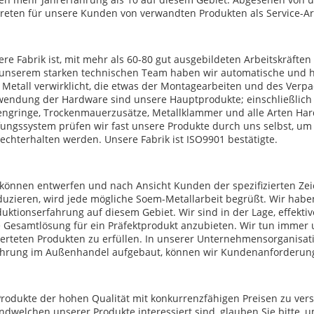
reten für unsere Kunden von verwandten Produkten als Service-Ar
re Fabrik ist, mit mehr als 60-80 gut ausgebildeten Arbeitskräfte
 unserem starken technischen Team haben wir automatische und ha
Metall verwirklicht, die etwas der Montagearbeiten und des Verpa
endung der Hardware sind unsere Hauptprodukte; einschließlich Abd
engringe, Trockenmauerzusätze, Metallklammer und alle Arten Ha
ungssystem prüfen wir fast unsere Produkte durch uns selbst, um 
echterhalten werden. Unsere Fabrik ist ISO9901 bestätigte.
 können entwerfen und nach Ansicht Kunden der spezifizierten Z
duzieren, wird jede mögliche Soem-Metallarbeit begrüßt. Wir hab
duktionserfahrung auf diesem Gebiet. Wir sind in der Lage, effe
e Gesamtlösung für ein Präfektprodukt anzubieten. Wir tun immer
rteten Produkten zu erfüllen. In unserer Unternehmensorganisati
ahrung im Außenhandel aufgebaut, können wir Kundenanforderung 
rodukte der hohen Qualität mit konkurrenzfähigen Preisen zu vers
ndwelchen unserer Produkte interessiert sind, glauben Sie bitte, 