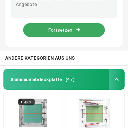
Stärke-Unterschied-Größen Multishape machen Universalsuspendierung galvanisierte Stahl-0.5mm Avbailable ein
Silberne Farbuniversalklammer mit 0.8mm Stärke-Stahl-Material
Bodenabflussabdeckung
Galvanisiertes Blech-kurzfristiges stempelndes gerades allgemeinhingelenk
Wände und Decken-Trockenmauer-Zusätze galvanisiertes Stahlverbindungsstück
Stahlluke
Justierbares Trockenmauer-Metall, das Teile galvanisierte Stahlklammer stempelt
PVC-Abdeckplatte
ANDERE KATEGORIEN AUS UNS
Metal Stanzteile
Aluminiumabdeckplatte
(47)
Sprengring-Klammer
Stahlwanne
Stahldraht