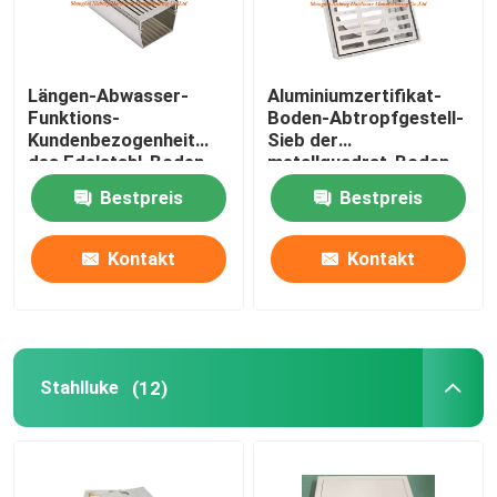
Längen-Abwasser-
Aluminiumzertifikat-
Funktions-
Boden-Abtropfgestell-
Kundenbezogenheit
Sieb der
des Edelstahl-Boden-
metallquadrat-Boden-
Abfluss-0.5m nehmen
Abfluss-Abdeckungs-
Bestpreis
Bestpreis
an
ISO9001
Kontakt
Kontakt
Stahlluke
(12)