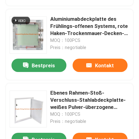
Aluminiumabdeckplatte des
Frühlings-offenen Systems, rote
Haken-Trockenmauer-Decken-
Abdeckplatte
MOQ：100PCS
Preis：negotiable
Bestpreis
Kontakt
Ebenes Rahmen-Stoß-
Haus
Verschluss-Stahlabdeckplatte-
weißes Pulver-überzogene
Schattenfuge
MOQ：100PCS
Produkte
Preis：negotiable
Über uns