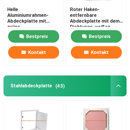
Helle
Roter Haken-
Bauteile
Aluminiumrahmen-
entfernbare
Abdeckplatte mit
Abdeckplatte mit dem
grüne
Dichtungs-weißen
elektronische Ersatzteile
Fasergipsplatten-
Pulver beschichtet
Bestpreis
Bestpreis
niedrige Höhen-
speziellem Stoß-
Verschluss
Metallrahmen-Klammern
Kontakt
Kontakt
Stahlabdeckplatte
(43)