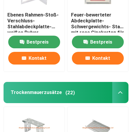
Ebenes Rahmen-Stoß-
Feuer-bewerteter
Verschluss-
Abdeckplatte-
Stahlabdeckplatte-
Schwergewichts- Stahl
weißes Pulver-
mit rosa Gipskarton für
überzogene
Trockenmauer
Bestpreis
Bestpreis
Schattenfuge
Kontakt
Kontakt
Trockenmauerzusätze
(22)