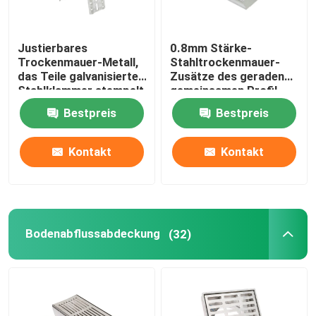
Justierbares
0.8mm Stärke-
Trockenmauer-Metall,
Stahltrockenmauer-
das Teile galvanisierte
Zusätze des geraden
Stahlklammer stempelt
gemeinsamen Profil-
allgemeinhinverbindungss
Bestpreis
Bestpreis
Kontakt
Kontakt
Bodenabflussabdeckung
(32)