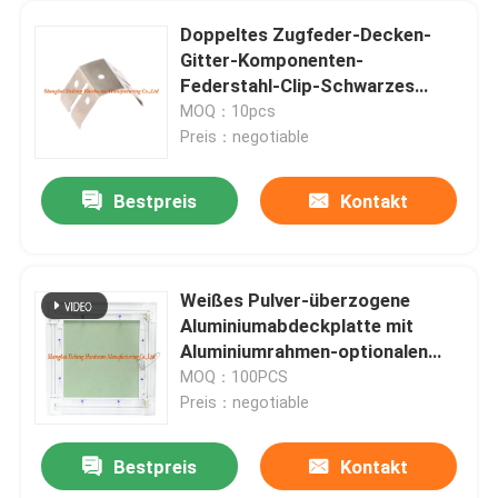
Doppeltes Zugfeder-Decken-
Gitter-Komponenten-
Federstahl-Clip-Schwarzes
phosphatierte verzinktes
MOQ：10pcs
Preis：negotiable
Bestpreis
Kontakt
Weißes Pulver-überzogene
Aluminiumabdeckplatte mit
Aluminiumrahmen-optionalen
Schnur-Haken für Decken und
MOQ：100PCS
Wand
Preis：negotiable
Bestpreis
Kontakt