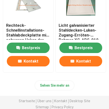
Rechteck-
Licht galvanisierter
Schnellinstallations-
Stahldecken-Luken-
Stahlabdeckplatte mit
Zugang-Erröten-
schweren Haken der
Rahmen XC-APS-010
Luken-vier
Bestpreis
Bestpreis
Kontakt
Kontakt
Sehen Sie mehr an
Startseite
Über uns
Kontakt
Desktop Site
Sitemap
Privacy Policy