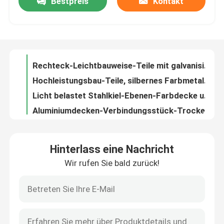
Bestpreis
Kontakt
Flussstahl-Trockenmauer-Zusätze mit Baustahl Soem-Unterstützung
Rechteck-Leichtbauweise-Teile mit galvanisiertem Metallstahl
Fabrik-Ausflug
Hochleistungsbau-Teile, silbernes Farbmetall, das Teile stempelt
Licht belastet Stahlkiel-Ebenen-Farbdecke und Wand-Anwendung
Qualitätskontrolle
Aluminiumdecken-Verbindungsstück-Trockenmauer-Zusätze des rhodium-Überzug-„L“ „M“
Einfache Farbvertikaljalousie befestigt Vernickelung für verlegte Stange M6/M8
Treten Sie mit uns in Verbindung
Galvanisiertes Stahlmetall, das Teile, Zink-Überzug-Stahl-Sprengringe stempelt
Galvanisches Korrosionsverhütungs-Metall, das Teil-materielles Paletten-Stahlpaket stempelt
Soem-Präzisions-Bau-Teile, galvanisierter Stahl, der Teile stempelt
Fordern Sie ein Zitat
Stahl-Universalklammer-Ebenen-Farbwand 120×60 Millimeter und Decken-Dekor
Hinterlass eine Nachricht
Multi Funktions-Deckenlüfter-Teile galvanisierter Stahl mit jeden Löchern der Seiten-3 bis 6
Aluminiumabdeckplatte
Wir rufen Sie bald zurück!
Präzisions-Trockenmauer-Werkzeuge, Art hängende Stücke des Frühlings-Verbindungs-Klipp-„U“
Hochspannungs-Trockenmauer-Zusätze für Decken-gerades gemeinsames Verbindungsstück
Stahlabdeckplatte
Galvanisierte Stahlstärke-Größen-Unterstützungsfunktion der trockenmauer-Zusatz-0.8mm
CER Zertifikat-Stahlbau zerteilt Verbindungsstück-gerades Gelenk
Trockenmauerzusätze