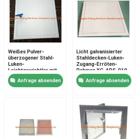
Weißes Pulver-
Licht galvanisierter
überzogener Stahl-
Stahldecken-Luken-
Luken-
Zugang-Erröten-
Leichtgewichtler mit
Rahmen XC-APS-010
Plastik-Bule-Schlüssel
Anfrage absenden
Anfrage absenden
Haus
Produkte
Über uns