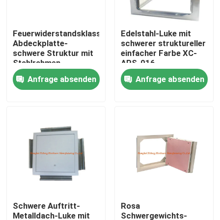
Fabrik-Ausflug
Feuerwiderstandsklasse-
Edelstahl-Luke mit
Abdeckplatte-
schwerer struktureller
schwere Struktur mit
einfacher Farbe XC-
Qualitätskontrolle
Stahlrahmen-
APS-016
Gipskarton
Anfrage absenden
Anfrage absenden
Treten Sie mit uns in Verbindung
Fordern Sie ein Zitat
Aluminiumabdeckplatte
Stahlabdeckplatte
Schwere Auftritt-
Rosa
Trockenmauerzusätze
Metalldach-Luke mit
Schwergewichts-