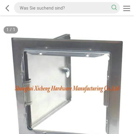
1
/
1