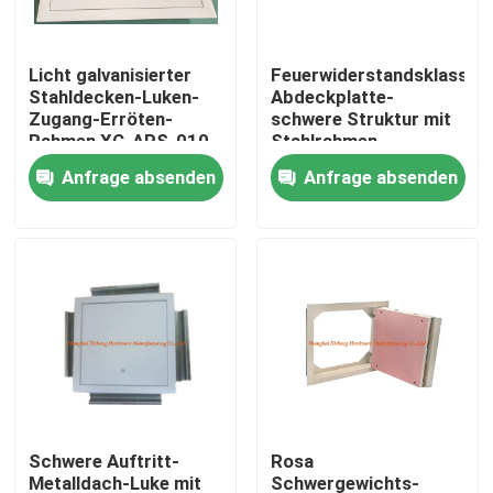
Fabrik-Ausflug
Licht galvanisierter
Feuerwiderstandsklasse-
Stahldecken-Luken-
Abdeckplatte-
Zugang-Erröten-
schwere Struktur mit
Qualitätskontrolle
Rahmen XC-APS-010
Stahlrahmen-
Gipskarton
Anfrage absenden
Anfrage absenden
Treten Sie mit uns in Verbindung
Fordern Sie ein Zitat
Aluminiumabdeckplatte
Stahlabdeckplatte
Schwere Auftritt-
Rosa
Trockenmauerzusätze
Metalldach-Luke mit
Schwergewichts-