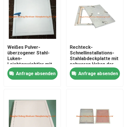
Weißes Pulver-
Rechteck-
überzogener Stahl-
Schnellinstallations-
Luken-
Stahlabdeckplatte mit
Leichtgewichtler mit
schweren Haken der
Plastik-Bule-Schlüssel
Luken-vier
Anfrage absenden
Anfrage absenden
Haus
Produkte
Über uns