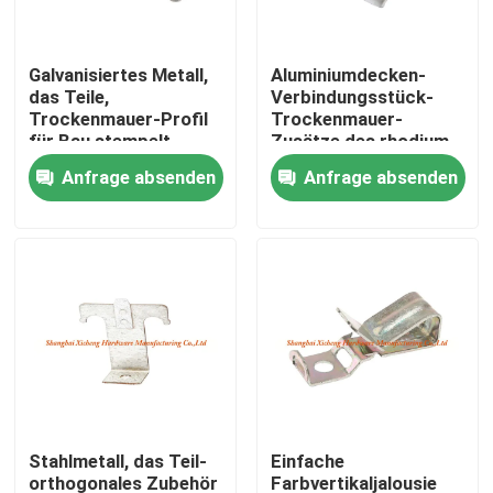
Fabrik-Ausflug
Galvanisiertes Metall,
Aluminiumdecken-
das Teile,
Verbindungsstück-
Trockenmauer-Profil
Trockenmauer-
Qualitätskontrolle
für Bau stempelt
Zusätze des rhodium-
Überzug-„L“ „M“
Anfrage absenden
Anfrage absenden
Treten Sie mit uns in Verbindung
Fordern Sie ein Zitat
Aluminiumabdeckplatte
Stahlabdeckplatte
Stahlmetall, das Teil-
Einfache
Trockenmauerzusätze
orthogonales Zubehör
Farbvertikaljalousie