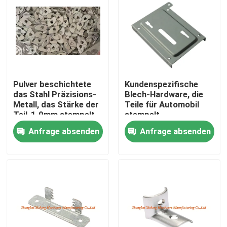
Pulver beschichtete
Kundenspezifische
das Stahl Präzisions-
Blech-Hardware, die
Metall, das Stärke der
Teile für Automobil
Teil-1.0mm stempelt
stempelt
Anfrage absenden
Anfrage absenden
Haus
Produkte
Über uns