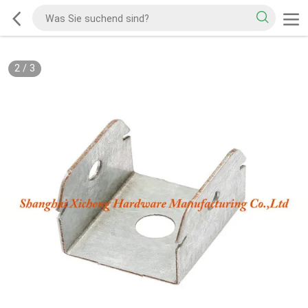
2
/
3