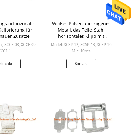
ngs-orthogonale
Weißes Pulver-überzogenes
alibrierung für
Metall, das Teile, Stahl
mauer-Zusätze
horizontales Klipp mit
Suspendierungs-Loch
7, XCCF-08, XCCF-09,
Model: XCSP-12, XCSP-13, XCSP-16
stempelt
XCCF-11
Min: 10pcs
n: 10pcs
Kontakt
Kontakt