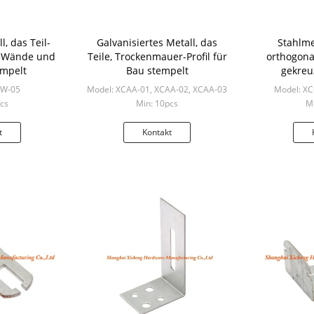
l, das Teil-
Galvanisiertes Metall, das
Stahlmet
r Wände und
Teile, Trockenmauer-Profil für
orthogona
empelt
Bau stempelt
gekreu
Festle
CW-05
Model: XCAA-01, XCAA-02, XCAA-03
Model: X
cs
Min: 10pcs
Mi
t
Kontakt