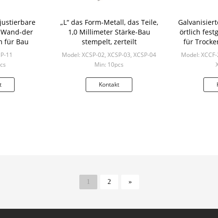
justierbare
„L“ das Form-Metall, das Teile,
Galvanisierte
1 Wand-der
1,0 Millimeter Stärke-Bau
örtlich fest
 für Bau
stempelt, zerteilt
für Trock
s
SP-11
Model: XCSP-02, XCSP-03, XCSP-04
Model: XCCF-
cs
Min: 10pcs
Mi
t
Kontakt
1
2
»