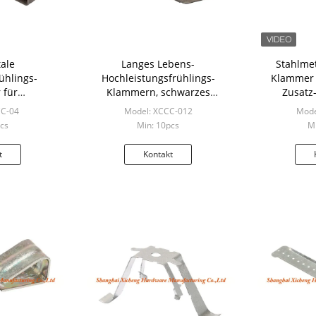
ale
Langes Lebens-
Stahlmet
ühlings-
Hochleistungsfrühlings-
Klammer 
 für
Klammern, schwarzes
Zusatz
-Stange des
Metallersatzteile
CC-04
Model: XCCC-012
Mode
er-4mm
cs
Min: 10pcs
Mi
t
Kontakt