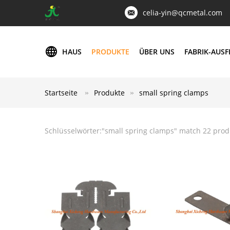
celia-yin@qcmetal.com
HAUS
PRODUKTE
ÜBER UNS
FABRIK-AUS
Startseite
Produkte
small spring clamps
Schlüsselwörter:"
small spring clamps
" match 22 prod