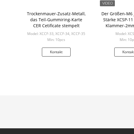
Trockenmauer-Zusatz-Metall,
Der Größen-M6 
das Teil-Gummiring-Karte
Stärke XCSP-1
CER Cetificate stempelt
Klammer-2mm
Model: XCCF-33, XCCF-34, XCCF-35
Model: XC
Min: 10pcs
Min: 10p
Kontakt
Kontak