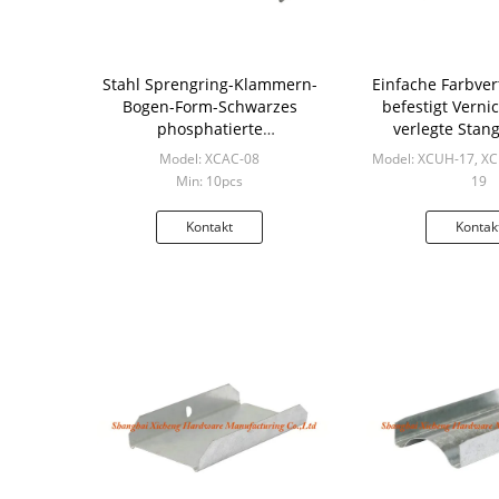
Stahl Sprengring-Klammern-
Einfache Farbvert
Bogen-Form-Schwarzes
befestigt Verni
phosphatierte
verlegte Sta
Nachbehandlung
Model: XCAC-08
Model: XCUH-17, X
Min: 10pcs
19
Min: 10p
Kontakt
Kontak