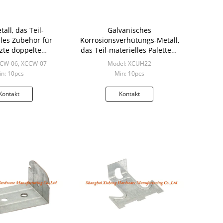
all, das Teil-
Galvanisches
les Zubehör für
Korrosionsverhütungs-Metall,
zte doppelte
das Teil-materielles Paletten-
gung stempelt
Stahlpaket stempelt
CCW-06, XCCW-07
Model: XCUH22
n: 10pcs
Min: 10pcs
Kontakt
Kontakt