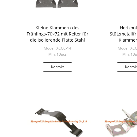
Kleine Klammern des
Horizont
Frühlings-70×72 mit Reiter für
Stützmetallfr
die isolierende Platte Stahl
Klammer
Suspendierungs
Model: XCCC-14
Model: XC
Durchmess
Min: 10pcs
Min: 10p
Kontakt
Kontak