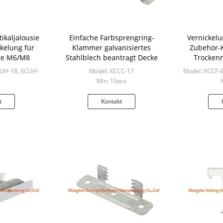
ikaljalousie
Einfache Farbsprengring-
Vernickelu
ckelung für
Klammer galvanisiertes
Zubehör-K
nge M6/M8
Stahlblech beantragt Decke
Trocken
CUH-18, XCUH-
Model: XCCC-17
Model: XCCF-0
Min: 10pcs
cs
Mi
t
Kontakt