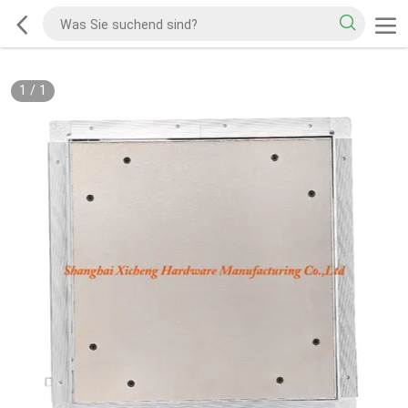
1
/
1