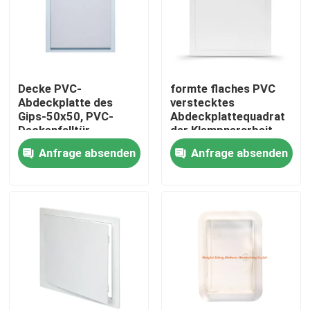
Fabrik-Ausflug
Qualitätskontrolle
Decke PVC-
formte flaches PVC
Abdeckplatte des
verstecktes
Gips-50x50, PVC-
Abdeckplattequadrat
Treten Sie mit uns in Verbindung
Deckenfalltür
der Klempnerarbeit-
20x20
Anfrage absenden
Anfrage absenden
Fordern Sie ein Zitat
Aluminiumabdeckplatte
Stahlabdeckplatte
Trockenmauerzusätze