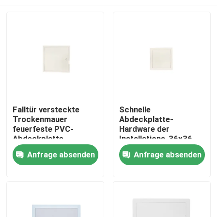
Falltür versteckte
Schnelle
Trockenmauer
Abdeckplatte-
feuerfeste PVC-
Hardware der
Abdeckplatte
Installations-36x36
Haus
Anfrage absenden
Anfrage absenden
Produkte
Über uns