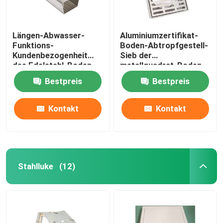
Längen-Abwasser-
Aluminiumzertifikat-
Funktions-
Boden-Abtropfgestell-
Kundenbezogenheit
Sieb der
des Edelstahl-Boden-
metallquadrat-Boden-
Abfluss-0.5m nehmen
Abfluss-Abdeckungs-
Bestpreis
Bestpreis
an
ISO9001
Kontakt
Kontakt
Stahlluke
(12)