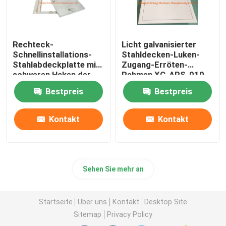
Rechteck-
Licht galvanisierter
Schnellinstallations-
Stahldecken-Luken-
Stahlabdeckplatte mit
Zugang-Erröten-
schweren Haken der
Rahmen XC-APS-010
Luken-vier
Bestpreis
Bestpreis
Kontakt
Kontakt
Sehen Sie mehr an
Startseite
Über uns
Kontakt
Desktop Site
Sitemap
Privacy Policy