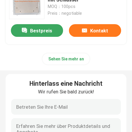
MOQ：100pcs
Preis：negotiable
Bodenabflussabdeckung
Bestpreis
Kontakt
Stahlluke
PVC-Abdeckplatte
Sehen Sie mehr an
Metal Stanzteile
Hinterlass eine Nachricht
Sprengring-Klammer
Wir rufen Sie bald zurück!
Stahlwanne
Stahldraht