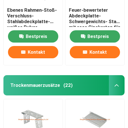
Ebenes Rahmen-Stoß-
Feuer-bewerteter
Verschluss-
Abdeckplatte-
Stahlabdeckplatte-
Schwergewichts- Stahl
weißes Pulver-
mit rosa Gipskarton für
überzogene
Trockenmauer
Bestpreis
Bestpreis
Schattenfuge
Kontakt
Kontakt
Trockenmauerzusätze
(22)