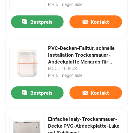
Preis：negotiable
Fabrik-Ausflug
Bestpreis
Kontakt
Qualitätskontrolle
PVC-Decken-Falltür, schnelle
Treten Sie mit uns in Verbindung
Installation Trockenmauer-
Abdeckplatte Menards für
inländisches Wertpapier
MOQ：100PCS
Fordern Sie ein Zitat
Preis：negotiable
Aluminiumabdeckplatte
Bestpreis
Kontakt
Stahlabdeckplatte
Einfache Inaly-Trockenmauer-
Decke PVC-Abdeckplatte-Luke
Trockenmauerzusätze
mit Schlüssel