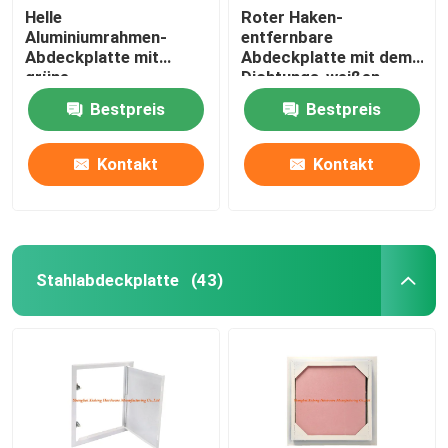
Helle
Roter Haken-
Aluminiumrahmen-
entfernbare
Abdeckplatte mit
Abdeckplatte mit dem
grüne
Dichtungs-weißen
Fasergipsplatten-
Pulver beschichtet
Bestpreis
Bestpreis
niedrige Höhen-
speziellem Stoß-
Verschluss
Kontakt
Kontakt
Stahlabdeckplatte
(43)