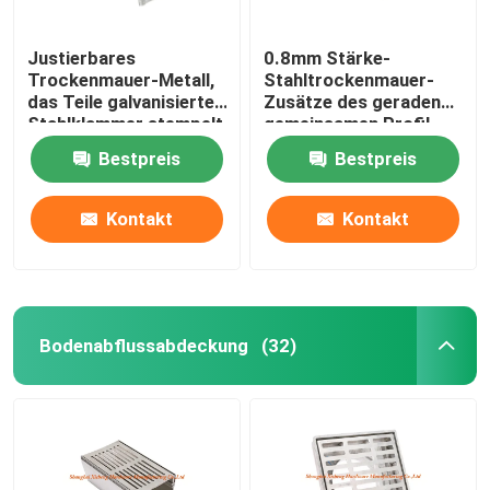
Justierbares
0.8mm Stärke-
Trockenmauer-Metall,
Stahltrockenmauer-
das Teile galvanisierte
Zusätze des geraden
Stahlklammer stempelt
gemeinsamen Profil-
allgemeinhinverbindungss
Bestpreis
Bestpreis
Kontakt
Kontakt
Bodenabflussabdeckung
(32)