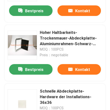
Bestpreis
Kontakt
Hoher Haltbarkeits-
Trockenmauer-Abdeckplatte-
Aluminiumrahmen-Schwarz-
Gipskarton
MOQ：100PCS
Preis：negotiable
Bestpreis
Kontakt
Haus
Schnelle Abdeckplatte-
Produkte
Hardware der Installations-
36x36
Über uns
MOQ：100PCS