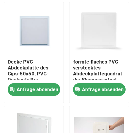
Fabrik-Ausflug
Qualitätskontrolle
Treten Sie mit uns in Verbindung
Decke PVC-
formte flaches PVC
Abdeckplatte des
verstecktes
Fordern Sie ein Zitat
Gips-50x50, PVC-
Abdeckplattequadrat
Deckenfalltür
der Klempnerarbeit-
20x20
Anfrage absenden
Anfrage absenden
Aluminiumabdeckplatte
Stahlabdeckplatte
Trockenmauerzusätze