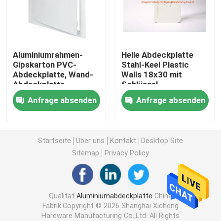
Bodenabflussabdeckung
Aluminiumrahmen-
Helle Abdeckplatte
Stahlluke
Gipskarton PVC-
Stahl-Keel Plastic
Abdeckplatte, Wand-
Walls 18x30 mit
Abdeckplatte
Schlüssel
PVC-Abdeckplatte
plombierend
Anfrage absenden
Anfrage absenden
Metal Stanzteile
Startseite
Über uns
Kontakt
Desktop Site
Sprengring-Klammer
Sitemap
Privacy Policy
Stahlwanne
Qualität
Aluminiumabdeckplatte
China
Fabrik.Copyright © 2026 Shanghai Xicheng
Stahldraht
Hardware Manufacturing Co.,Ltd. All Rights