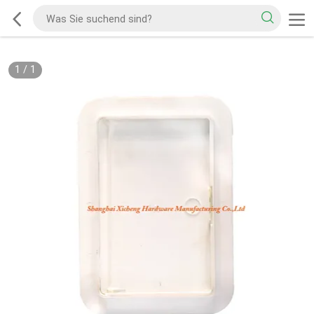
1
/
1