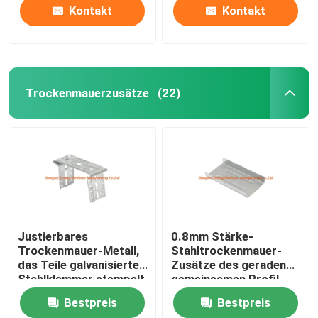
Verschluss
Kontakt
Kontakt
Trockenmauerzusätze
(22)
Justierbares
0.8mm Stärke-
Trockenmauer-Metall,
Stahltrockenmauer-
das Teile galvanisierte
Zusätze des geraden
Stahlklammer stempelt
gemeinsamen Profil-
allgemeinhinverbindungss
Bestpreis
Bestpreis