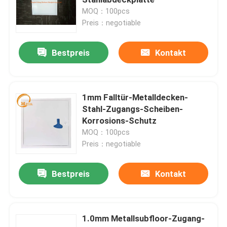
MOQ：100pcs
Preis：negotiable
Bodenabflussabdeckung
Bestpreis
Kontakt
Stahlluke
PVC-Abdeckplatte
1mm Falltür-Metalldecken-
Stahl-Zugangs-Scheiben-
Korrosions-Schutz
Metal Stanzteile
MOQ：100pcs
Preis：negotiable
Sprengring-Klammer
Bestpreis
Kontakt
Stahlwanne
1.0mm Metallsubfloor-Zugang-
Stahldraht