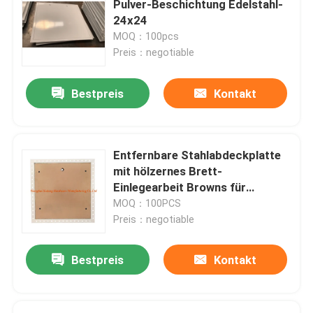
Pulver-Beschichtung Edelstahl-
24x24
Bauteile
MOQ：100pcs
Preis：negotiable
elektronische Ersatzteile
Bestpreis
Kontakt
Metallrahmen-Klammern
Entfernbare Stahlabdeckplatte
mit hölzernes Brett-
Einlegearbeit Browns für
Wohngebäude
MOQ：100PCS
Preis：negotiable
Bestpreis
Kontakt