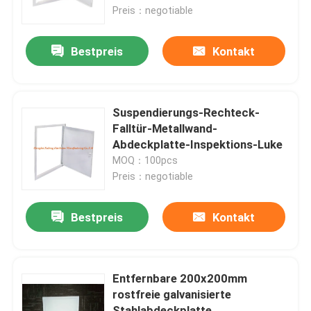
Preis：negotiable
Fabrik-Ausflug
Bestpreis
Kontakt
Qualitätskontrolle
Suspendierungs-Rechteck-
Treten Sie mit uns in Verbindung
Falltür-Metallwand-
Abdeckplatte-Inspektions-Luke
MOQ：100pcs
Fordern Sie ein Zitat
Preis：negotiable
Aluminiumabdeckplatte
Bestpreis
Kontakt
Stahlabdeckplatte
Entfernbare 200x200mm
rostfreie galvanisierte
Trockenmauerzusätze
Stahlabdeckplatte