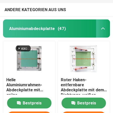
ANDERE KATEGORIEN AUS UNS
Aluminiumabdeckplatte
(47)
Helle
Roter Haken-
Aluminiumrahmen-
entfernbare
Abdeckplatte mit
Abdeckplatte mit dem
grüne
Dichtungs-weißen
Fasergipsplatten-
Pulver beschichtet
Bestpreis
Bestpreis
niedrige Höhen-
speziellem Stoß-