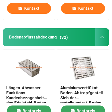
Kontakt
Kontakt
Bodenabflussabdeckung
(32)
Längen-Abwasser-
Aluminiumzertifikat-
Funktions-
Boden-Abtropfgestell-
Kundenbezogenheit
Sieb der
des Edelstahl-Boden-
metallquadrat-Boden-
Abfluss-0.5m nehmen
Abfluss-Abdeckungs-
Bestpreis
Bestpreis