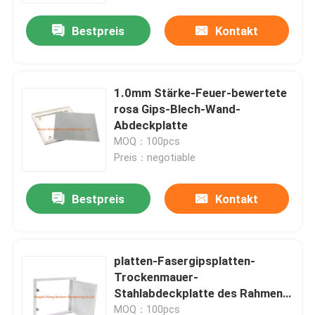
Bestpreis
Kontakt
1.0mm Stärke-Feuer-bewertete
rosa Gips-Blech-Wand-
Abdeckplatte
MOQ：100pcs
Preis：negotiable
Bestpreis
Kontakt
Haus
platten-Fasergipsplatten-
Produkte
Trockenmauer-
Stahlabdeckplatte des Rahmen-
300x300 Stahl
Über uns
MOQ：100pcs